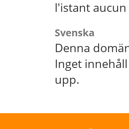
l'istant aucu
Svenska
Denna domän 
Inget innehål
upp.